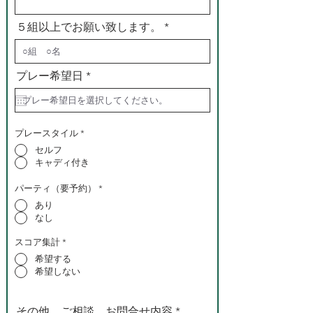
５組以上でお願い致します。
r
プレー希望日
*
e
q
u
i
r
プレースタイル
*
e
セルフ
d
キャディ付き
パーティ（要予約）
*
あり
なし
スコア集計
*
希望する
希望しない
その他、ご相談、お問合せ内容