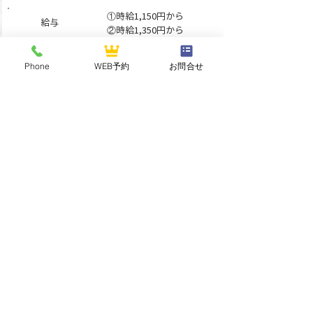
①時給1,150円から
給与
​②時給1,350円から
Phone
WEB予約
お問合せ
栃木県那須郡那珂川町三
勤務地
輪1283
①②週3
日程度で
土日祝日
勤務形態
働ける方、
6時から18時までのシフ
ト制で
​1日あたり実働5時
間
​から
①②年齢不問
資格・経験
​②調理師免許