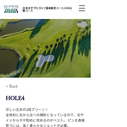
日本女子プロゴルフ協会認定コースJJGA公
認コース
< Back
HOLE4
珍しい左右の2段グリーン！
全体的に右から左への傾斜となっているので、右サ
イドからやや短めに攻めるのがベスト。 ピンを直接
狙うには、高く柔らかなショットが必要。