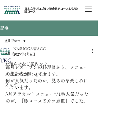
日本女子プロゴルフ協会認定コースJJGA公
認コース
記事
All Posts
NASUOGAWAGC
All Posts
2025年4月6日
TKG
お知らせ＆ご案内など
毎月レストランの料理長から、メニュー
の集計表がやってきます。
メディアに載りました
何が人気だったのか、見るのを楽しみに
ブログ
しています。
3月アラカルトメニューで1番人気だった
のが、「豚ロースのカツ煮皿」でした。