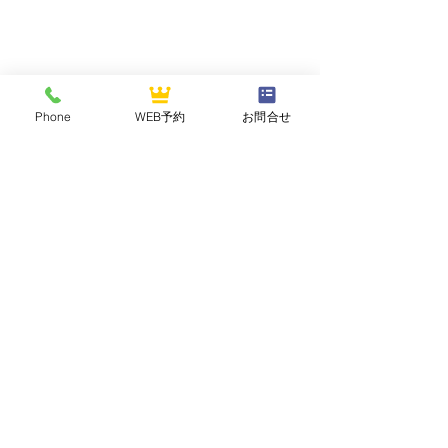
Phone
WEB予約
お問合せ
NASUOGAWA GOLF CLUB
那須小川ゴルフクラブ
〒324-0502 栃木県那須郡那珂川町三輪1283
TEL :
0287-96-2121
FAX :
0287-96-2125
2026年7月 平日セルフデ
【祝】2026年