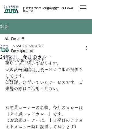
日本女子プロゴルフ協会認定コースJJGA公
認コース
記事
All Posts
NASUOGAWAGC
All Posts
2024年8月10日
24年8月、今月のカレー
お知らせ＆ご案内など
暑い日が、続いております。
マスター室脇に、サービスで氷の提供を
メディアに載りました
してます。
ブログ
ご好評いただいているサービスです、ご
来場の際はご活用ください。
お惣菜コーナーの名物、今月のカレーは
『タイ風レッドカレー』です。
（お惣菜コーナーは、土日祝日のアラカ
ルトメニュー時に設置しております）