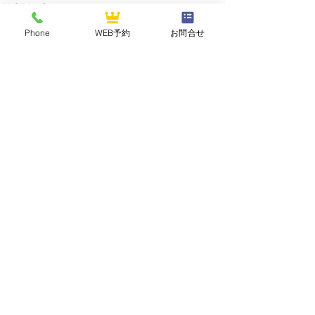
最新記事
Phone
WEB予約
お問合せ
NASUOGAWA GOLF CLUB
那須小川ゴルフクラブ
〒324-0502 栃木県那須郡那珂川町三輪1283