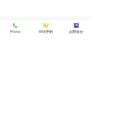
Phone
WEB予約
お問合せ
NASUOGAWA GOLF CLUB
那須小川ゴルフクラブ
〒324-0502 栃木県那須郡那珂川町三輪1283
TEL :
0287-96-2121
FAX :
0287-96-2125
【祝】2026年関東倶楽部
2026年3月～6