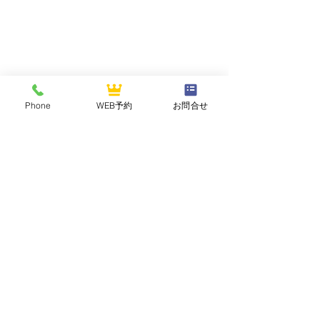
Phone
WEB予約
お問合せ
NASUOGAWA GOLF CLUB
那須小川ゴルフクラブ
〒324-0502 栃木県那須郡那珂川町三輪1283
TEL :
0287-96-2121