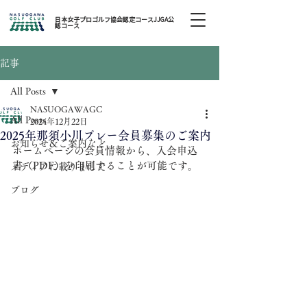
日本女子プロゴルフ協会認定コースJJGA公
認コース
記事
All Posts
NASUOGAWAGC
All Posts
2024年12月22日
2025年那須小川プレー会員募集のご案内
お知らせ＆ご案内など
ホームページの会員情報から、入会申込
書（PDF）を印刷することが可能です。
メディアに載りました
ブログ