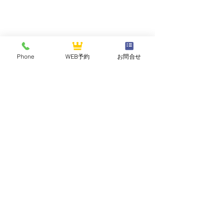
Phone
WEB予約
お問合せ
NASUOGAWA GOLF CLUB
那須小川ゴルフクラブ
〒324-0502 栃木県那須郡那珂川町三輪1283
TEL :
0287-96-2121
FAX :
0287-96-2125
2026年7月 平日セルフデ
【祝】2026年