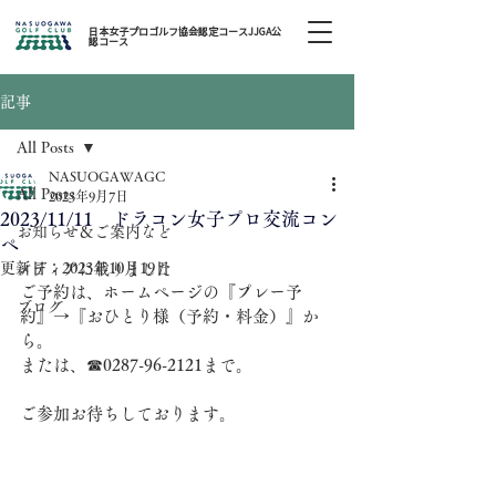
日本女子プロゴルフ協会認定コースJJGA公
認コース
記事
All Posts
NASUOGAWAGC
All Posts
2023年9月7日
2023/11/11 ドラコン女子プロ交流コン
お知らせ＆ご案内など
ペ
更新日：
2023年10月19日
メディアに載りました
ご予約は、ホームページの『プレー予
ブログ
約』→『おひとり様（予約・料金）』か
ら。
または、☎0287-96-2121まで。
ご参加お待ちしております。