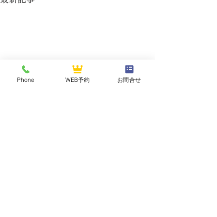
Phone
WEB予約
お問合せ
NASUOGAWA GOLF CLUB
那須小川ゴルフクラブ
〒324-0502 栃木県那須郡那珂川町三輪1283