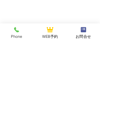
Phone
WEB予約
お問合せ
NASUOGAWA GOLF CLUB
那須小川ゴルフクラブ
〒324-0502 栃木県那須郡那珂川町三輪1283
TEL :
0287-96-2121
FAX :
0287-96-2125
2026年7月 平日セルフデ
【祝】2026年