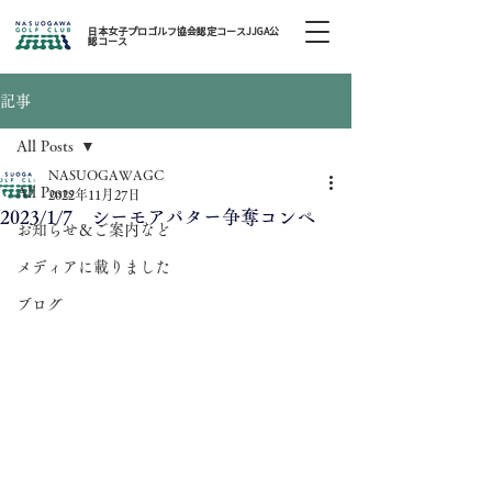
日本女子プロゴルフ協会認定コースJJGA公
認コース
記事
All Posts
NASUOGAWAGC
All Posts
2022年11月27日
2023/1/7 シーモアパター争奪コンペ
お知らせ＆ご案内など
メディアに載りました
ブログ