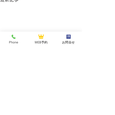
Phone
WEB予約
お問合せ
NASUOGAWA GOLF CLUB
那須小川ゴルフクラブ
〒324-0502 栃木県那須郡那珂川町三輪1283