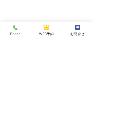
Phone
WEB予約
お問合せ
NASUOGAWA GOLF CLUB
那須小川ゴルフクラブ
〒324-0502 栃木県那須郡那珂川町三輪1283
TEL :
0287-96-2121
FAX :
0287-96-2125
2026年7月 平日セルフデ
【祝】2026年