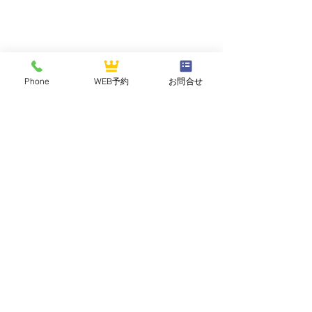
Phone
WEB予約
お問合せ
NASUOGAWA GOLF CLUB
那須小川ゴルフクラブ
〒324-0502 栃木県那須郡那珂川町三輪1283
TEL :
0287-96-2121
FAX :
0287-96-2125
2026年7月 平日セルフデ
【祝】2026年