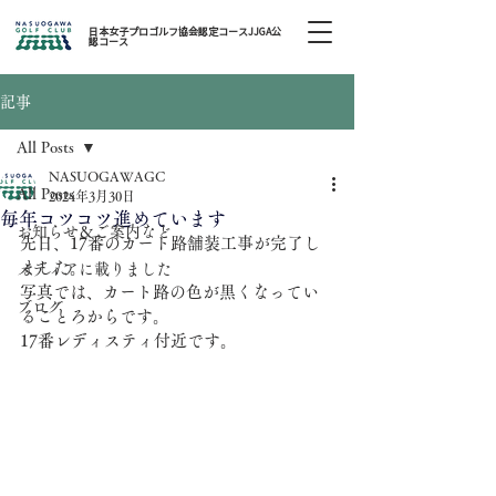
日本女子プロゴルフ協会認定コースJJGA公
認コース
記事
All Posts
NASUOGAWAGC
All Posts
2024年3月30日
毎年コツコツ進めています
お知らせ＆ご案内など
先日、17番のカート路舗装工事が完了し
ました。
メディアに載りました
写真では、カート路の色が黒くなってい
ブログ
ることろからです。
17番レディスティ付近です。