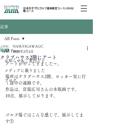
日本女子プロゴルフ協会認定コースJJGA公
認コース
記事
All Posts
NASUOGAWAGC
All Posts
2023年2月4日
クラブハウス2階にアート
お知らせ＆ご案内など
アートがやってきました〜。
メディアに載りました
場所はクラブハウス2階、ロッカー室に行
ブログ
く途中の通路です。
作品は、富張広司さんの木版画です。
10点、展示しております。
ゴルフ場ではこんな感じで、展示してま
す①